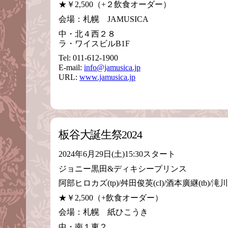
★￥2,500（+２飲食オーダー）
会場：札幌 JAMUSICA
中・北４西２８
ラ・ワイスビルB1F
Tel: 011-612-1900
E-mail:
info@jamusica.jp
URL:
www.jamusica.jp
板谷大誕生祭2024
2024年6月29日(土)15:30スタート
ジョニー黒田&ディキシープリンス
阿部ヒロカズ(tp)/舛田俊英(cl)/酒本廣継(tb)/滝川裕三
★￥2,500（+飲食オーダー）
会場：札幌 紙ひこうき
中・南１東２