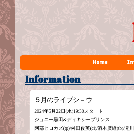
Home
In
Information
５月のライブショウ
2024年5月22日(水)19:30スタート
ジョニー黒田&ディキシープリンス
阿部ヒロカズ(tp)/舛田俊英(cl)/酒本廣継(tb)/滝川裕三