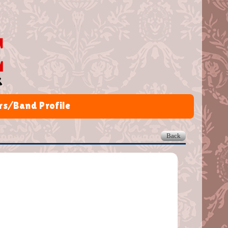
s/Band Profile
Back