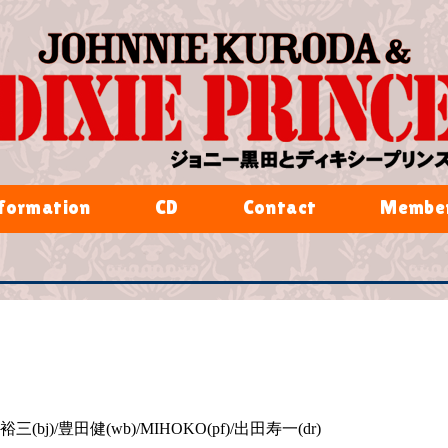
formation
CD
Contact
Member
(bj)/豊田健(wb)/MIHOKO(pf)/出田寿一(dr)