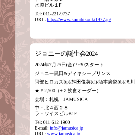
水協ビル１F
Tel: 011-221-9737
URL:
https://www.kamihikouki1977.jp/
ジョニーの誕生会2024
2024年7月25日(金)19:30スタート
ジョニー黒田&ディキシープリンス
阿部ヒロカズ(tp)/舛田俊英(cl)/酒本廣継(tb)/滝川裕三
★￥2,500（+２飲食オーダー）
会場：札幌 JAMUSICA
中・北４西２８
ラ・ワイスビルB1F
Tel: 011-612-1900
E-mail:
info@jamusica.jp
URL:
www.jamusica.jp